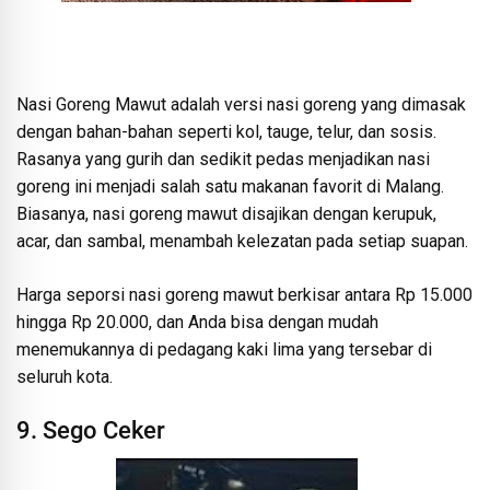
Nasi Goreng Mawut adalah versi nasi goreng yang dimasak
dengan bahan-bahan seperti kol, tauge, telur, dan sosis.
Rasanya yang gurih dan sedikit pedas menjadikan nasi
goreng ini menjadi salah satu makanan favorit di Malang.
Biasanya, nasi goreng mawut disajikan dengan kerupuk,
acar, dan sambal, menambah kelezatan pada setiap suapan.
Harga seporsi nasi goreng mawut berkisar antara Rp 15.000
hingga Rp 20.000, dan Anda bisa dengan mudah
menemukannya di pedagang kaki lima yang tersebar di
seluruh kota.
9. Sego Ceker