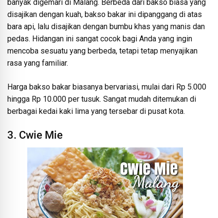
banyak digemari di Malang. Berbeda dari bakso biasa yang
disajikan dengan kuah, bakso bakar ini dipanggang di atas
bara api, lalu disajikan dengan bumbu khas yang manis dan
pedas. Hidangan ini sangat cocok bagi Anda yang ingin
mencoba sesuatu yang berbeda, tetapi tetap menyajikan
rasa yang familiar.
Harga bakso bakar biasanya bervariasi, mulai dari Rp 5.000
hingga Rp 10.000 per tusuk. Sangat mudah ditemukan di
berbagai kedai kaki lima yang tersebar di pusat kota.
3. Cwie Mie