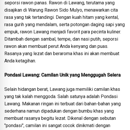
seporsi rawon panas. Rawon di Lawang, terutama yang
disajikan di Warung Rawon Sido Mulyo, menawarkan cita
rasa yang tak tertandingi. Dengan kuah hitam yang kental,
rasa gurih yang mendalam, serta potongan daging sapi yang
empuk, rawon Lawang menjadi favorit para pecinta kuliner.
Ditambah dengan sambal, tempe, dan nasi putih, seporsi
rawon akan membuat perut Anda kenyang dan puas.
Rasanya yang lezat dan beraroma khas ini akan membuat
Anda ketagihan.
Pondasi Lawang: Camilan Unik yang Menggugah Selera
Selain hidangan berat, Lawang juga memiliki camilan khas
yang tak kalah menggoda. Salah satunya adalah Pondasi
Lawang. Makanan ringan ini terbuat dari bahan-bahan yang
sederhana namun dipadukan dengan bumbu khas yang
membuat rasanya begitu lezat. Dikenal dengan sebutan
"pondasi", camilan ini sangat cocok dinikmati dengan