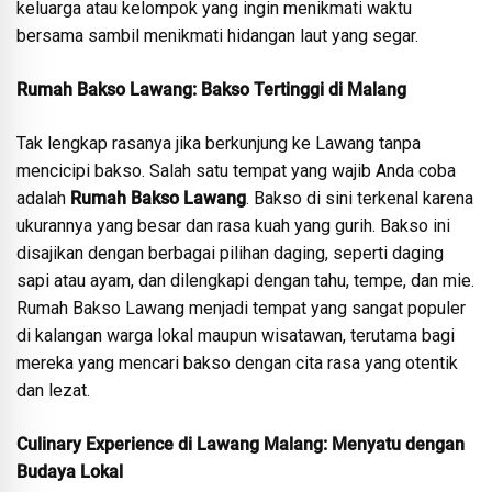
keluarga atau kelompok yang ingin menikmati waktu
bersama sambil menikmati hidangan laut yang segar.
Rumah Bakso Lawang: Bakso Tertinggi di Malang
Tak lengkap rasanya jika berkunjung ke Lawang tanpa
mencicipi bakso. Salah satu tempat yang wajib Anda coba
adalah
Rumah Bakso Lawang
. Bakso di sini terkenal karena
ukurannya yang besar dan rasa kuah yang gurih. Bakso ini
disajikan dengan berbagai pilihan daging, seperti daging
sapi atau ayam, dan dilengkapi dengan tahu, tempe, dan mie.
Rumah Bakso Lawang menjadi tempat yang sangat populer
di kalangan warga lokal maupun wisatawan, terutama bagi
mereka yang mencari bakso dengan cita rasa yang otentik
dan lezat.
Culinary Experience di Lawang Malang: Menyatu dengan
Budaya Lokal