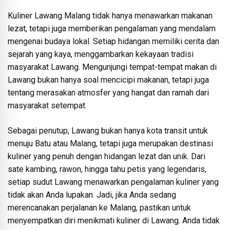
Kuliner Lawang Malang tidak hanya menawarkan makanan
lezat, tetapi juga memberikan pengalaman yang mendalam
mengenai budaya lokal. Setiap hidangan memiliki cerita dan
sejarah yang kaya, menggambarkan kekayaan tradisi
masyarakat Lawang. Mengunjungi tempat-tempat makan di
Lawang bukan hanya soal mencicipi makanan, tetapi juga
tentang merasakan atmosfer yang hangat dan ramah dari
masyarakat setempat.
Sebagai penutup, Lawang bukan hanya kota transit untuk
menuju Batu atau Malang, tetapi juga merupakan destinasi
kuliner yang penuh dengan hidangan lezat dan unik. Dari
sate kambing, rawon, hingga tahu petis yang legendaris,
setiap sudut Lawang menawarkan pengalaman kuliner yang
tidak akan Anda lupakan. Jadi, jika Anda sedang
merencanakan perjalanan ke Malang, pastikan untuk
menyempatkan diri menikmati kuliner di Lawang. Anda tidak